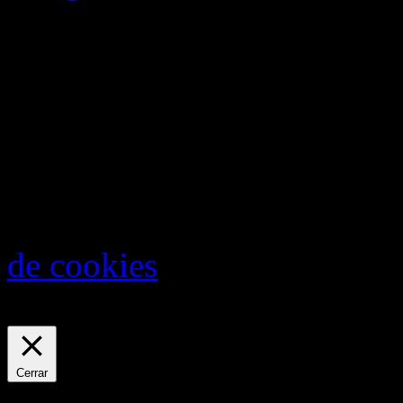
El contenido de este cuadern
Este sitio web utiliza cooki
estáis interesados aquí podé
de cookies
.
ACEPTO
Política de Privacidad y Co
Cerrar