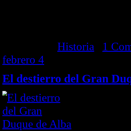
le dio más fama, y la que 
la historia del reinado
Alemania),
la batalla de 
Categorías:
Historia
|
1 Com
febrero
4
El destierro del Gran Du