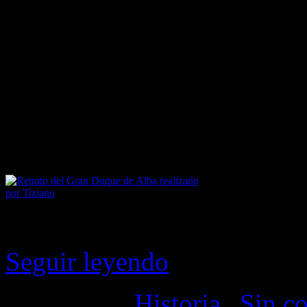
Fernando Álvarez de Toledo
conocido como el Gran Du
general, consejero y admin
del rey Felipe II de Esp
militares más importantes en
Retrato del Gran Duque de Alba realizado
por Tiziano
Seguir leyendo
Categorías:
Historia
|
Sin c