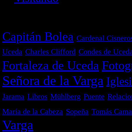
Etiquetas
Capitán Bolea
Cardenal Cisnero
Uceda
Charles Clifford
Condes de Uced
Fortaleza de Uceda
Fotog
Señora de la Varga
Igles
Jarama
Libros
Mühlberg
Puente
Relacio
María de la Cabeza
Sopeña
Tomás Camar
Varga